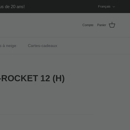
Langue
us de 20 ans!
Français
Compte
Panier
s à neige
Cartes-cadeaux
-ROCKET 12 (H)