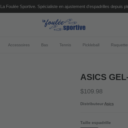
La Foulée Sportive. Spécialiste en ajustement d'espadrilles depuis pl
Accessoires
Bas
Tennis
Pickleball
Raquette
ASICS GEL
Prix habituel
$109.98
Distributeur
Asics
Taille espadrille