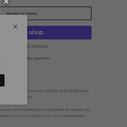
Ajouter au panier
Fermer
lus de moyens de paiement
ponible à
La foulée sportive
ure
utique
 bon équilibre entre stabilité et flexibilité pour
nce sur le terrain.
e avec une construction supérieure de soutien qui
placer en toute confiance lors des mouvements