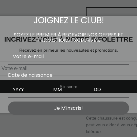
JOIGNEZ LE CLUB!
SOYEZ LE PREMIER À RECEVOIR NOS OFFRES ET
INCRIVEZ-VOUS À NOTRE INFOLETTRE
PROMOTIONS EXCLUSIVES.
P
Recevez en primeur les nouveautés et promotions.
Service de retrait dis
Habituellement prête en 1 he
Date de naissance
Voir les informations de la bo
S’inscrire
La GEL-ROCKET™ 12 offre un
se déplacer en toute confia
Je M'inscris!
Cette chaussure est conçu
peut vous aider à vous dé
latéraux.