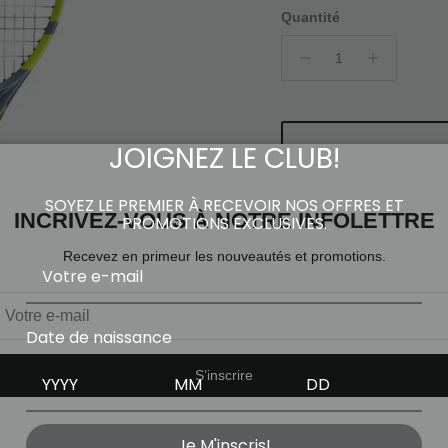
Quantité
JOIGNEZ LE CLUB!
SOYEZ LE PREMIER À RECEVOIR NOS OFFRES ET
INCRIVEZ-VOUS À NOTRE INFOLETTRE
PROMOTIONS EXCLUSIVES.
Recevez en primeur les nouveautés et promotions.
Appelez pour connêtre la disp
Date de naissance
Location et retrait en 
S’inscrire
Je M'inscris!