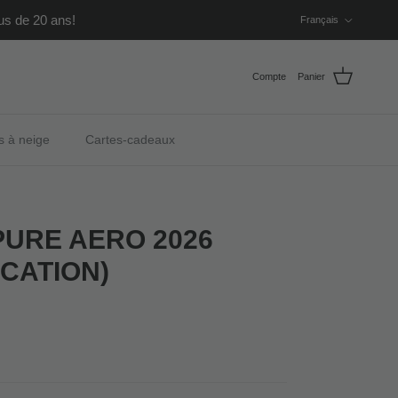
Langue
us de 20 ans!
Français
Compte
Panier
s à neige
Cartes-cadeaux
URE AERO 2026
OCATION)