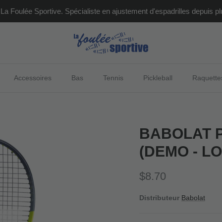
La Foulée Sportive. Spécialiste en ajustement d'espadrilles depuis pl
Accessoires
Bas
Tennis
Pickleball
Raquette
BABOLAT P
(DEMO - L
Prix habituel
$8.70
Distributeur
Babolat