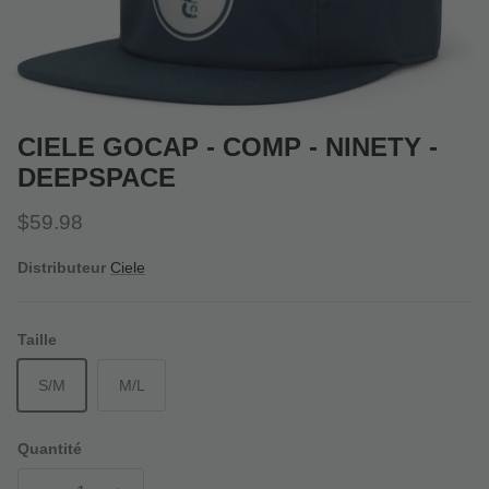
CIELE GOCAP - COMP - NINETY -
DEEPSPACE
Prix habituel
$59.98
Distributeur
Ciele
Taille
S/M
M/L
Quantité