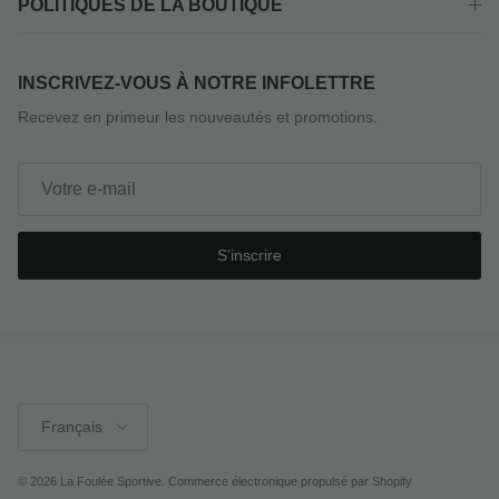
POLITIQUES DE LA BOUTIQUE
INSCRIVEZ-VOUS À NOTRE INFOLETTRE
Recevez en primeur les nouveautés et promotions.
S’inscrire
Langue
Français
© 2026
La Foulée Sportive
.
Commerce électronique propulsé par Shopify