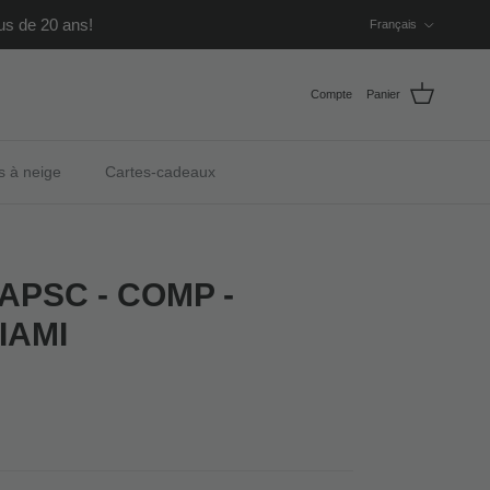
Langue
us de 20 ans!
Français
Compte
Panier
s à neige
Cartes-cadeaux
APSC - COMP -
IAMI