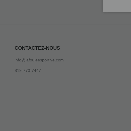
CONTACTEZ-NOUS
info@lafouleesportive.com
819-770-7447