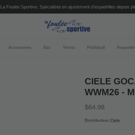
La Foulée Sportive. Spécialiste en ajustement d'espadrilles depuis pl
Accessoires
Bas
Tennis
Pickleball
Raquette
CIELE GOC
WWM26 - M
Prix habituel
$64.98
Distributeur
Ciele