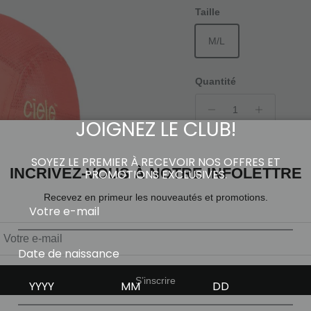
Taille
M/L
Quantité
JOIGNEZ LE CLUB!
SOYEZ LE PREMIER À RECEVOIR NOS OFFRES ET
INCRIVEZ-VOUS À NOTRE INFOLETTRE
PROMOTIONS EXCLUSIVES.
Recevez en primeur les nouveautés et promotions.
P
Date de naissance
Service de retrait dis
S’inscrire
Habituellement prête en 1 he
Voir les informations de la bo