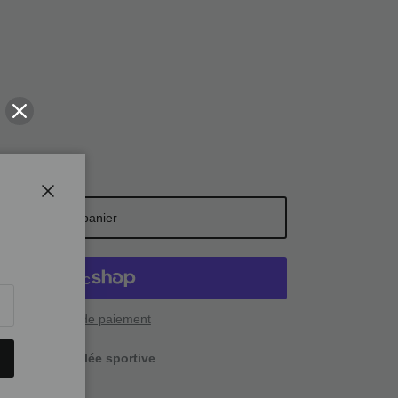
Fermer
Ajouter au panier
lus de moyens de paiement
ponible à
La foulée sportive
ure
utique