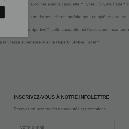
tre passion pour la course avec la casquette **HyperG Skyline Fade** de
piré des skylines modernes, elle est parfaite pour compléter votre tenue
hez **La Foulée Sportive**, cette casquette est l’accessoire incontourn
INSCRIVEZ-VOUS À NOTRE INFOLETTRE
Recevez en primeur les nouveautés et promotions.