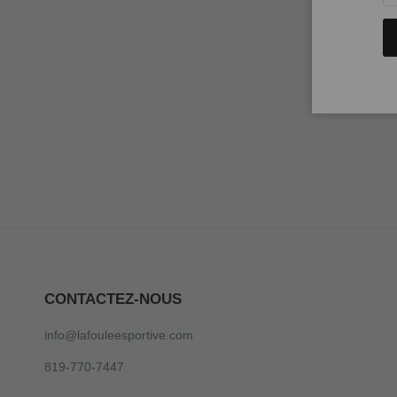
CONTACTEZ-NOUS
info@lafouleesportive.com
819-770-7447