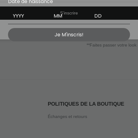
Date de naissance
Exprimez votre style et vo
S’inscrire
Avec son motif dégradé ins
Disponible exclusivement c
Je M'inscris!
POLITIQUES DE LA BOUTIQUE
Échanges et retours