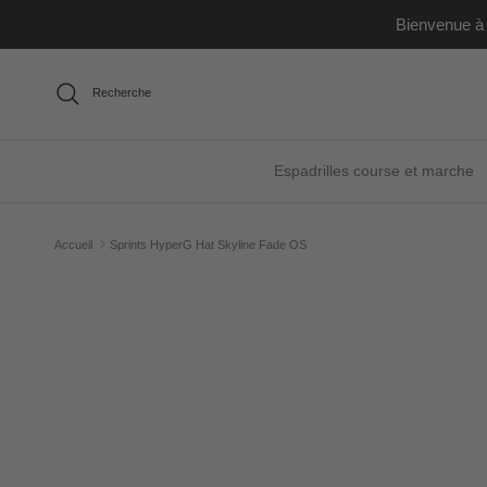
Aller au contenu
Bienvenue à 
Recherche
Espadrilles course et marche
Accueil
Sprints HyperG Hat Skyline Fade OS
Passer aux informations produits