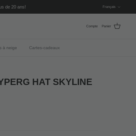
Langue
us de 20 ans!
Français
Compte
Panier
s à neige
Cartes-cadeaux
YPERG HAT SKYLINE