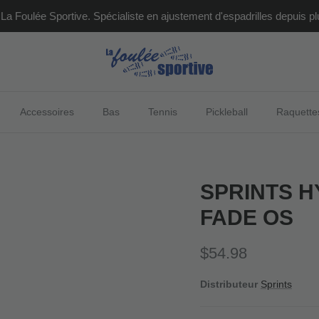
La Foulée Sportive. Spécialiste en ajustement d'espadrilles depuis pl
Accessoires
Bas
Tennis
Pickleball
Raquette
SPRINTS H
FADE OS
Prix habituel
$54.98
Distributeur
Sprints