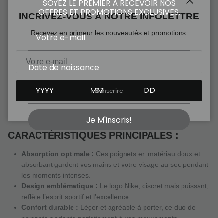
SOYEZ LE PREMIER À RECEVOIR NOS
OFFRES ET PROMOTIONS EXCLUSIVES.
Fermer
INCRIVEZ-VOUS À NOTRE INFOLETTRE
Nike Wristband (2-Pack) – Performance et Style pour les
Recevez en primeur les nouveautés et promotions.
Passionnés de Tennis
Ajoutez une touche de confort et de style à vos matchs avec le
Date de naissance
Nike Wristband (2-Pack)
, conçu spécialement pour les
amateurs de tennis et les sportifs exigeants. Fabriqué par la
S’inscrire
célèbre marque Nike, ces bandes de poignet allient fonctionnalité
et élégance pour vous accompagner dans vos performances sur
le court.
Je M'inscris!
CARACTÉRISTIQUES PRINCIPALES :
Absorption optimale :
Ces poignets en matériau doux et
absorbant gardent vos mains et votre visage au sec pendant
les moments intenses.
Design emblématique :
Le logo Nike, discret mais puissant,
reflète l’esprit sportif et l’excellence.
Confort durable :
Léger et agréable à porter, ce duo de
poignets s’adapte parfaitement à vos mouvements.