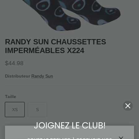
RANDY SUN CHAUSSETTES
IMPERMÉABLES X224
Prix habituel
$44.98
Distributeur
Randy Sun
Taille
XS
S
JOIGNEZ LE CLUB!
Quantité