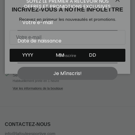
SOYEZ LE PREMIER À RECEVOIR NOS
OFFRES ET PROMOTIONS EXCLUSIVES.
Fermer
INCRIVEZ-VOUS À NOTRE INFOLETTRE
Recevez en primeur les nouveautés et promotions.
Ajouter au panier
Date de naissance
S’inscrire
Je M'inscris!
Service de retrait disponible à
La foulée sportive
Habituellement prête en 1 heure
Voir les informations de la boutique
CONTACTEZ-NOUS
info@lafouleesportive.com