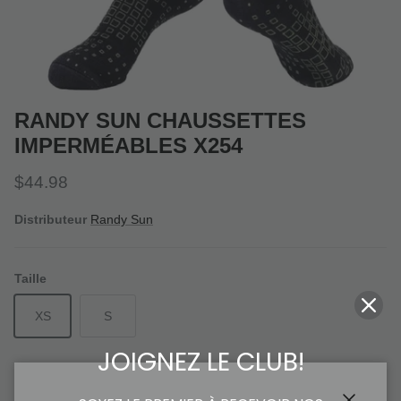
RANDY SUN CHAUSSETTES
IMPERMÉABLES X254
Prix habituel
$44.98
Distributeur
Randy Sun
Taille
XS
S
JOIGNEZ LE CLUB!
Quantité