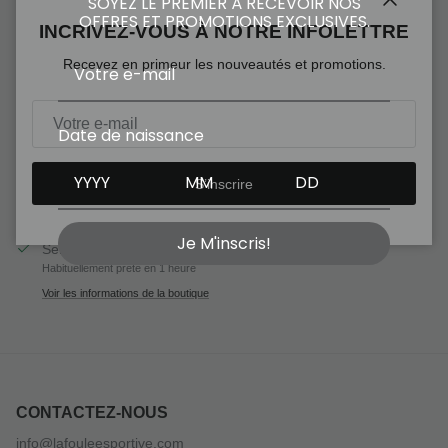
SOYEZ LE PREMIER À RECEVOIR NOS
OFFRES ET PROMOTIONS EXCLUSIVES.
Fermer
INCRIVEZ-VOUS À NOTRE INFOLETTRE
Recevez en primeur les nouveautés et promotions.
Ajouter au panier
Date de naissance
S’inscrire
Je M'inscris!
Service de retrait disponible à
La foulée sportive
Habituellement prête en 1 heure
Voir les informations de la boutique
CONTACTEZ-NOUS
info@lafouleesportive.com