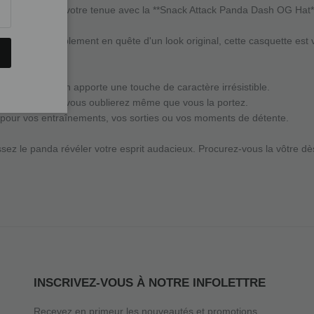
e et de fun à votre tenue avec la **Snack Attack Panda Dash OG Hat** de
ourse ou simplement en quête d'un look original, cette casquette est vo
er :**

motif Panda Dash apporte une touche de caractère irrésistible.

** Ultra légère, vous oublierez même que vous la portez.

te pour vos entraînements, vos sorties ou vos moments de détente.

INSCRIVEZ-VOUS À NOTRE INFOLETTRE
Recevez en primeur les nouveautés et promotions.