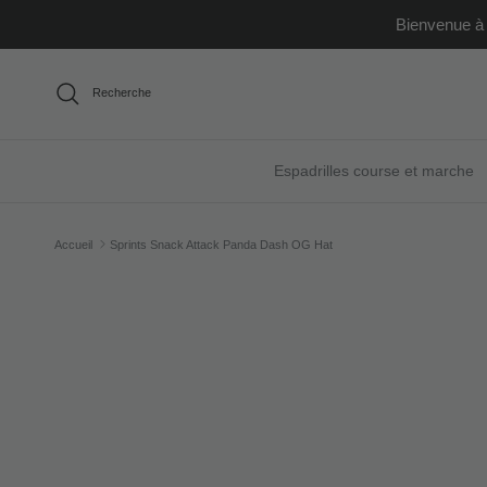
Aller au contenu
Bienvenue à 
Recherche
Espadrilles course et marche
Accueil
Sprints Snack Attack Panda Dash OG Hat
Passer aux informations produits