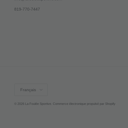
819-770-7447
Langue
Français
© 2026
La Foulée Sportive
.
Commerce électronique propulsé par Shopify