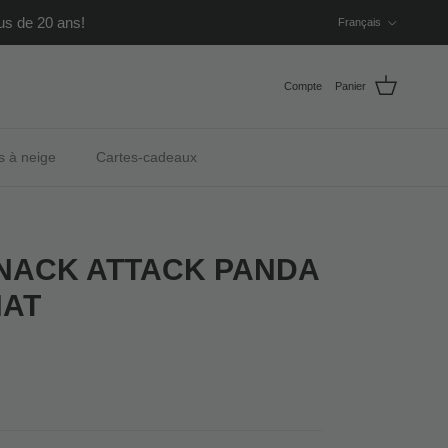
Langue
us de 20 ans!
Français
Compte
Panier
s à neige
Cartes-cadeaux
SNACK ATTACK PANDA
HAT