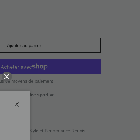
Ajouter au panier
lus de moyens de paiement
ponible à
La foulée sportive
ure
utique
Fermer
ash OG Hat – Style et Performance Réunis!
