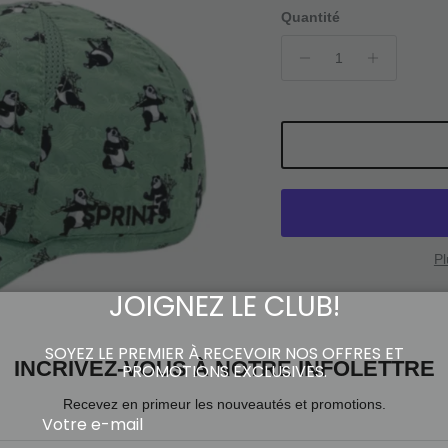
Quantité
P
JOIGNEZ LE CLUB!
Service de retrait dis
Habituellement prête en 1 he
Voir les informations de la bo
SOYEZ LE PREMIER À RECEVOIR NOS OFFRES ET
INCRIVEZ-VOUS À NOTRE INFOLETTRE
PROMOTIONS EXCLUSIVES.
Recevez en primeur les nouveautés et promotions.
### Snack Attack Panda D