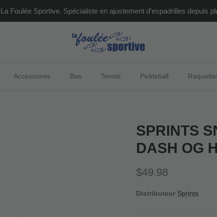
La Foulée Sportive. Spécialiste en ajustement d'espadrilles depuis pl
Accessoires
Bas
Tennis
Pickleball
Raquette
SPRINTS 
DASH OG 
Prix habituel
$49.98
Distributeur
Sprints