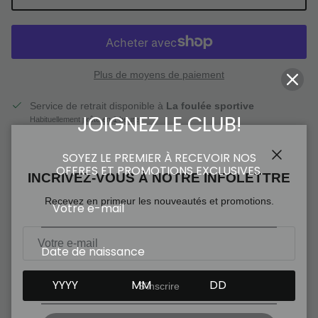
Plus de moyens de paiement
Service de retrait disponible à
La foulée sportive
JOIGNEZ LE CLUB!
Habituellement prête en 1 heure
Voir les informations de la boutique
SOYEZ LE PREMIER À RECEVOIR NOS
OFFRES ET PROMOTIONS EXCLUSIVES.
Fermer
INCRIVEZ-VOUS À NOTRE INFOLETTRE
La corde X-ONE BIPHASE est la corde la plus performante de
Recevez en primeur les nouveautés et promotions.
cette gamme selon les trois critères de jouabilité, durabilité et
intégrité.
Caractéristiques principales :
Date de naissance
Indicateur d'usure : Permet au joueur de changer la corde avant
qu'elle ne se casse complètement. Cet indicateur se manifeste
S’inscrire
par le peluchage important de la corde au point d'impact de la
balle.