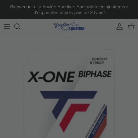
Aller au contenu
Bienvenue à La Foulée Sportive. Spécialiste en ajustement
d'espadrilles depuis plus de 20 ans!
Compte
Pani
Passer aux informations produits